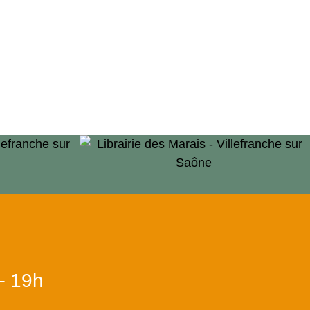
– 19h