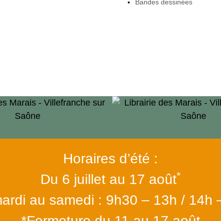
Bandes dessinées
Horaires d’été :
*
Du 6 juillet au 17 août
ardi au samedi : 9h30 – 13h / 14h 
*Fermeture du 11 au 17 août