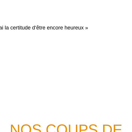
’ai la certitude d’être encore heureux »
P
N
C
Evénements
Coups de Coeur
Actu de la cu
NOS COUPS DE