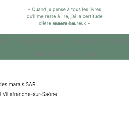
« Quand je pense à tous les livres
qu’il me reste à lire, j’ai la certitude
d’être encore heureux »
Jules Renard
rie
Evénements
Coups de Coeu
Commande en ligne
e des marais SARL
 Villefranche-sur-Saône