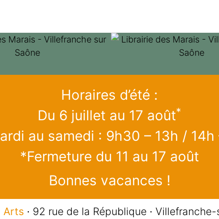
Horaires d’été :
*
Du 6 juillet au 17 août
rdi au samedi : 9h30 – 13h / 14h
*Fermeture du 11 au 17 août
Bonnes vacances !
 Arts
·
92 rue de la République
·
Villefranche