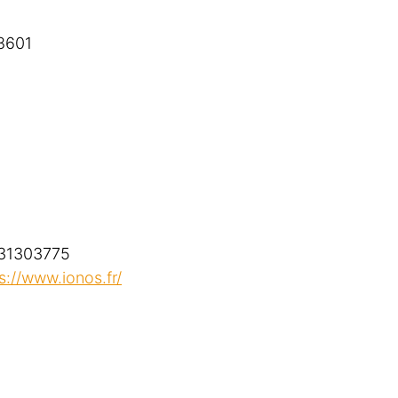
8601
 431303775
s://www.ionos.fr/