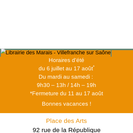
Horaires d’été
*
du 6 juillet au 17 août
Du mardi au samedi :
9h30 – 13h / 14h – 19h
*Fermeture du 11 au 17 août
Bonnes vacances !
Place des Arts
92 rue de la République