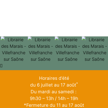
Horaires d’été
*
du 6 juillet au 17 août
Du mardi au samedi :
9h30 – 13h / 14h – 19h
*Fermeture du 11 au 17 août