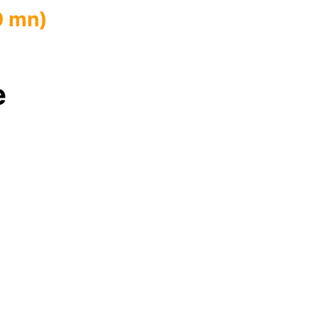
0 mn)
e