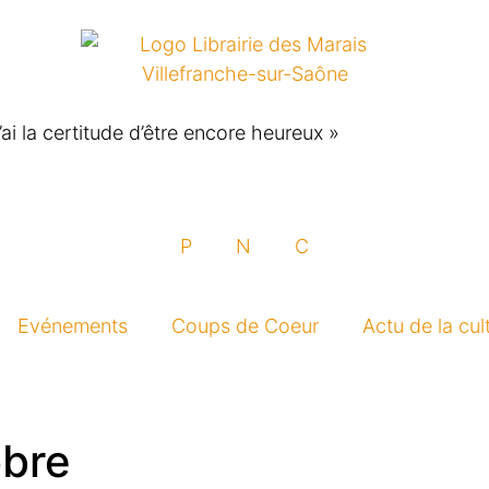
j’ai la certitude d’être encore heureux »
P
N
C
Evénements
Coups de Coeur
Actu de la cul
obre