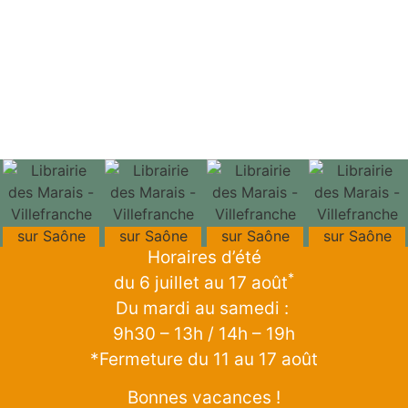
Horaires d’été
*
du 6 juillet au 17 août
Du mardi au samedi :
9h30 – 13h / 14h – 19h
*Fermeture du 11 au 17 août
Bonnes vacances !