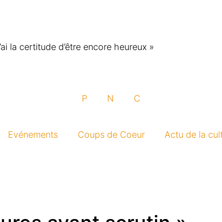
j’ai la certitude d’être encore heureux »
P
N
C
Evénements
Coups de Coeur
Actu de la cul