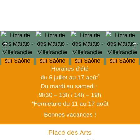
Horaires d’été
*
du 6 juillet au 17 août
Du mardi au samedi :
9h30 – 13h / 14h – 19h
*Fermeture du 11 au 17 août
Bonnes vacances !
Place des Arts