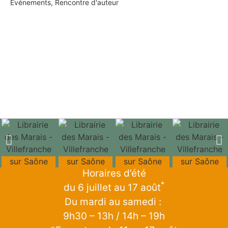
Evénements
,
Rencontre d'auteur
Horaires d’été
*
du 6 juillet au 17 août
Du mardi au samedi :
9h30 – 13h / 14h – 19h