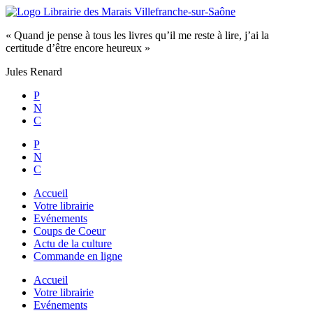
Aller
au
« Quand je pense à tous les livres qu’il me reste à lire, j’ai la
contenu
certitude d’être encore heureux »
Jules Renard
P
N
C
P
N
C
Accueil
Votre librairie
Evénements
Coups de Coeur
Actu de la culture
Commande en ligne
Accueil
Votre librairie
Evénements