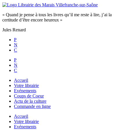
Aller
au
« Quand je pense à tous les livres qu’il me reste à lire, j’ai la
contenu
certitude d’être encore heureux »
Jules Renard
P
N
C
P
N
C
Accueil
Votre librairie
Evénements
Coups de Coeur
Actu de la culture
Commande en ligne
Accueil
Votre librairie
Evénements