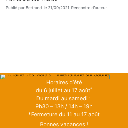
Publié par
Bertrand
-
le
21/09/2021
-
Rencontre d'auteur
Horaires d’été
*
du 6 juillet au 17 août
Du mardi au samedi :
9h30 – 13h / 14h – 19h
*Fermeture du 11 au 17 août
Bonnes vacances !