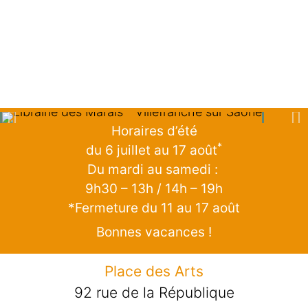
Horaires d’été
*
du 6 juillet au 17 août
Du mardi au samedi :
9h30 – 13h / 14h – 19h
*Fermeture du 11 au 17 août
Bonnes vacances !
Place des Arts
92 rue de la République