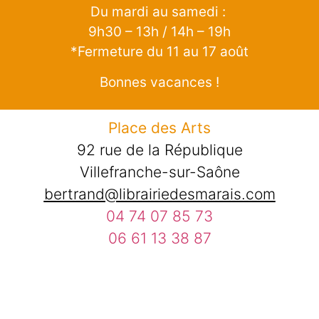
Du mardi au samedi :
9h30 – 13h / 14h – 19h
*Fermeture du 11 au 17 août
Bonnes vacances !
Place des Arts
92 rue de la République
Villefranche-sur-Saône
bertrand@librairiedesmarais.com
04 74 07 85 73
06 61 13 38 87