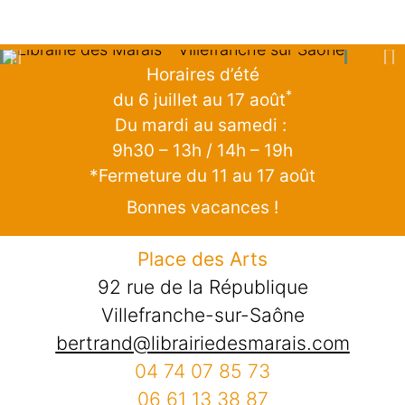
Horaires d’été
*
du 6 juillet au 17 août
Du mardi au samedi :
9h30 – 13h / 14h – 19h
*Fermeture du 11 au 17 août
Bonnes vacances !
Place des Arts
92 rue de la République
Villefranche-sur-Saône
bertrand@librairiedesmarais.com
04 74 07 85 73
06 61 13 38 87