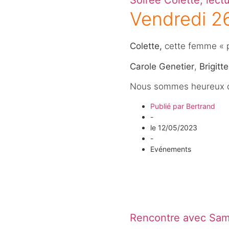
Soirée Colette, lect
Vendredi 2
Colette,
cette femme « plu
Carole Genetier
,
Brigitt
Nous sommes heureux de v
Publié par
Bertrand
-
le
12/05/2023
-
Evénements
Rencontre avec Sami