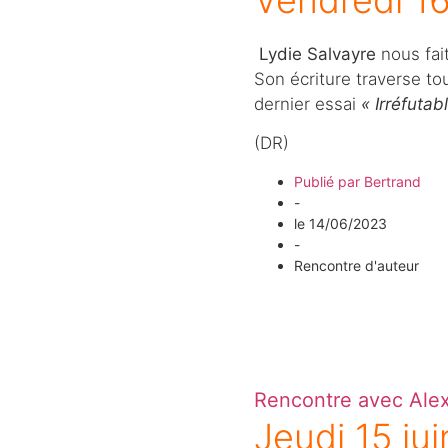
Vendredi 16
Lydie Salvayre
nous fai
Son écriture traverse to
dernier essai
« Irréfutab
(DR)
Publié par
Bertrand
-
le
14/06/2023
-
Rencontre d'auteur
Rencontre avec Alex
Jeudi 15 jui